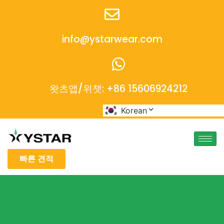
info@ystarwear.com
왓츠앱/위챗: +86 15606924212
Korean
빠른 견적