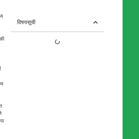
ने
विषयसूची
 की
ं
ाथ
लत
े
 पा