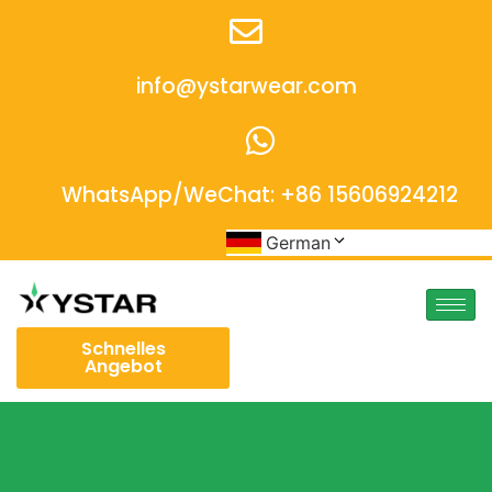
info@ystarwear.com
WhatsApp/WeChat: +86 15606924212
German
Schnelles
Angebot