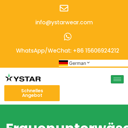
info@ystarwear.com
WhatsApp/WeChat: +86 15606924212
German
Schnelles
Angebot