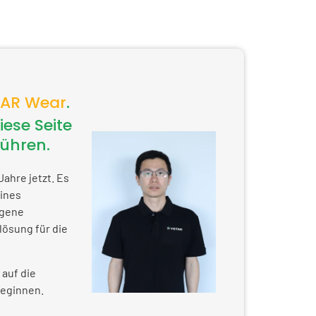
AR Wear
.
iese Seite
führen.
Jahre jetzt. Es
eines
igene
lösung für die
e auf die
beginnen.