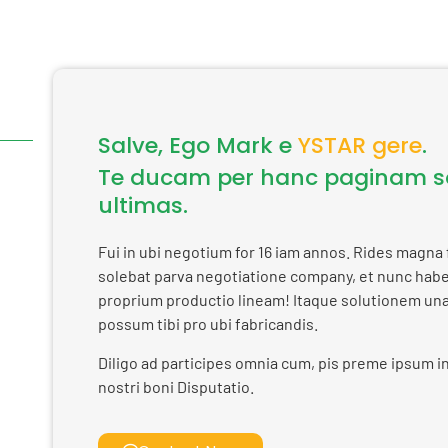
Salve, Ego Mark e
YSTAR gere
.
Te ducam per hanc paginam so
ultimas.
Fui in ubi negotium for 16 iam annos. Rides magna f
solebat parva negotiatione company, et nunc ha
proprium productio lineam! Itaque solutionem un
possum tibi pro ubi fabricandis.
Diligo ad participes omnia cum, pis preme ipsum in
nostri boni Disputatio.