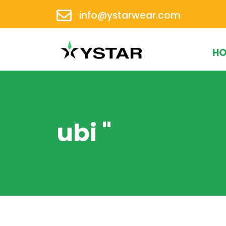
info@ystarwear.com
H
ubi "