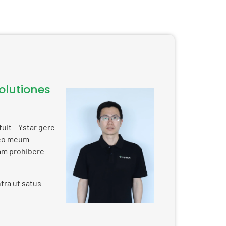
lutiones
uit – Ystar gere
beo meum
am prohibere
fra ut satus