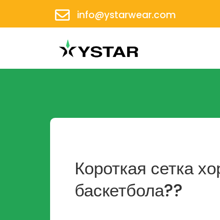
info@ystarwear.com
Короткая сетка х
баскетбола??