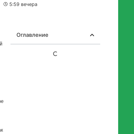
5:59 вечера
Оглавление
ий
ре
ак