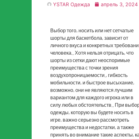
YSTAR Одежда
апрель 3, 2024
Выбор того, носить или нет сетчатые
шорты для баскетбола, зависит от
личного вкуса и конкретных требован
человека.. Хотя нельзя отрицать, что
шорты из сетки дают неоспоримые
преимущества с точки зрения
воздухопроницаемости., гибкость
мобильности, и быстрое высыхание,
возможно, они не являются лучшим
вариантом для каждого игрока или в
силу любых обстоятельств.. При выбо
одежды, которую вы будете носить в
игре, важно серьезно рассмотреть
преимущества и недостатки, а также
принять во внимание такие аспекты, к