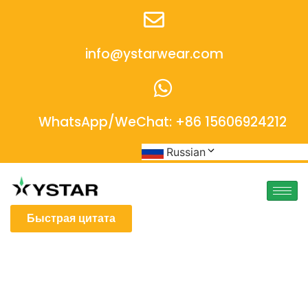
info@ystarwear.com
WhatsApp/WeChat: +86 15606924212
Russian
Быстрая цитата