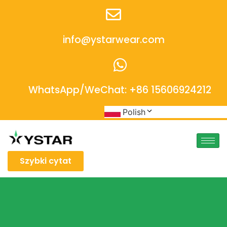
info@ystarwear.com
WhatsApp/WeChat: +86 15606924212
Polish
Szybki cytat