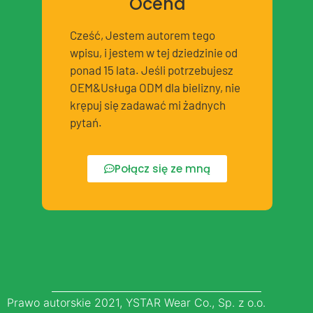
Ocena
Cześć, Jestem autorem tego
wpisu, i jestem w tej dziedzinie od
ponad 15 lata. Jeśli potrzebujesz
OEM&Usługa ODM dla bielizny, nie
krępuj się zadawać mi żadnych
pytań.
Połącz się ze mną
Prawo autorskie 2021, YSTAR Wear Co., Sp. z o.o.