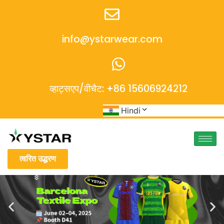
info@ystarwear.com
व्हाट्सएप/वीचैट: +86 15606924212
Hindi
त्वरित उद्धरण