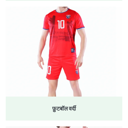
फ़ुटबॉल वर्दी