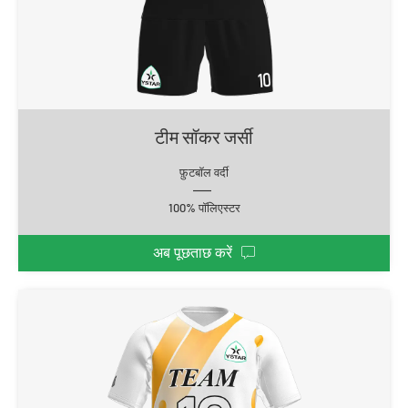
टीम सॉकर जर्सी
फ़ुटबॉल वर्दी
100% पॉलिएस्टर
अब पूछताछ करें