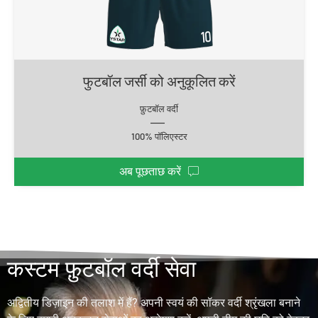
फुटबॉल जर्सी को अनुकूलित करें
फ़ुटबॉल वर्दी
100% पॉलिएस्टर
अब पूछताछ करें
कस्टम फ़ुटबॉल वर्दी सेवा
अद्वितीय डिज़ाइन की तलाश में हैं? अपनी स्वयं की सॉकर वर्दी श्रृंखला बनाने