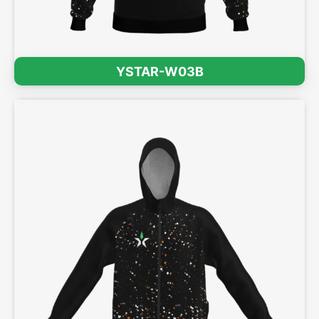
YSTAR-W03B
3डी प्रभाव देखें >>