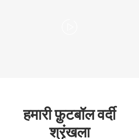
हमारी फ़ुटबॉल वर्दी
श्रृंखला