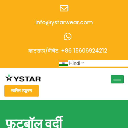
info@ystarwear.com
व्हाट्सएप/वीचैट: +86 15606924212
Hindi
त्वरित उद्धरण
फ़ुटबॉल वर्दी