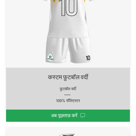
कस्टम फ़ुटबॉल वर्दी
फ़ुटबॉल वर्दी
100% पॉलिएस्टर
अब पूछताछ करें