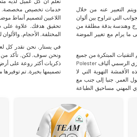
نعلم أن كل عميل لديه متط
يتم التعبير عنه من خلال
خدمات تخصيص مخصصة. من ت
وانب التي تتراوح بين ألوان
اللاعبين لتصميم أنماط موض
متزج وهندسة بدقة مطلقة من
تحقيق هدفك. علاوة على ذ
 ما يرام مع تغيير الموضة
المختلفة, الأحجام, والألوان 
في يستار, نحن نقدر كل لع
التقنيات المبتكرة من جميع
ونحن سوف, لكن, تأكد من أ
أنحاء العالم. تشمل الأقمشة التي نستخدمها للزي الرسمي ألياف Polester
ذكريات أكثر روعة على أرض 
الأقمشة التهوية التي لا
تصميمها بخبرة, تم توفيرها م
 العمر. جنبا إلى جنب مع
ري المهني مساحيق الطباعة