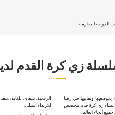
ت الدولية الصارمة.
سلة زي كرة القدم لدين
كمنتج شغوف بالملابس الرياضية, تفخر Ystar بموظفيها وتفانيها في رضا
الرقمية, شفاف للغاية, متعدد
في إنشاء زي كرة قدم مخصص
للارتداء المثلى.
ميع أنحاء العالم.