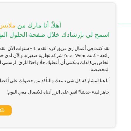
أهلاً, أنا مارك من
ملابس STAR
اسمح لي بإرشادك خلال صفحة الحلول النها
لقد كنت في أعمال زي فريق كرة القدم 10+ 
رائعة – كانت Ystar Wear شركة تجارية صغيرة, والآن لد
الخاص بي! لذلك يمكنني أن أعطيك حلًا واحدًا للزي الرسمي ل
المخصصة.
أنا هنا لمشاركة كل شيء معك والتأكد من حصولك على أفضل
جاهز لبدء حديثنا? انقر على الزر أدناه للاتصال معي اليوم!
ا