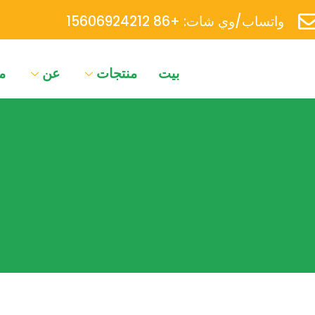
واتساب/وي شات: +86 15606924212
بيت
منتجات
عن
م