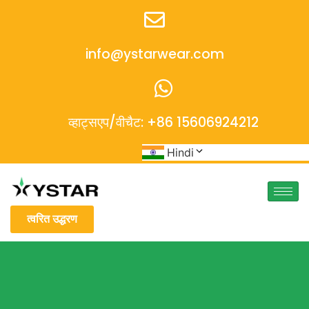
info@ystarwear.com
व्हाट्सएप/वीचैट: +86 15606924212
Hindi
त्वरित उद्धरण