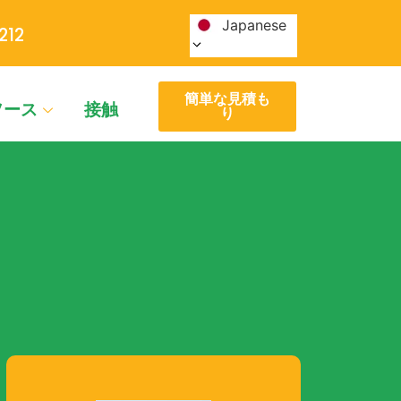
Japanese
212
簡単な見積も
ソース
接触
り