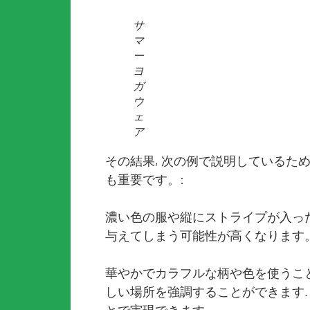
サ
マ
ー
ヨ
ガ
ウ
ェ
ア
その結果, 次の例で説明しているた
も重要です。:
濃い色の服や縦にストライプが入っ
与えてしまう可能性が高くなります。
華やかでカラフルな柄や色を使うこと
しい場所を強調することができます.