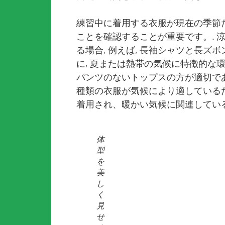
練習中に着用する衣服が現在の季節
ことを確認することが重要です。. 
る場合, 例えば, 長袖シャツと長ズ
に, 夏または熱帯の気候に特徴的な
パンツのないトップスの方が適切であ
種類の衣服が気候により適しているた
着用され、暖かい気候に関連してい
体
型
を
美
し
く
見
せ