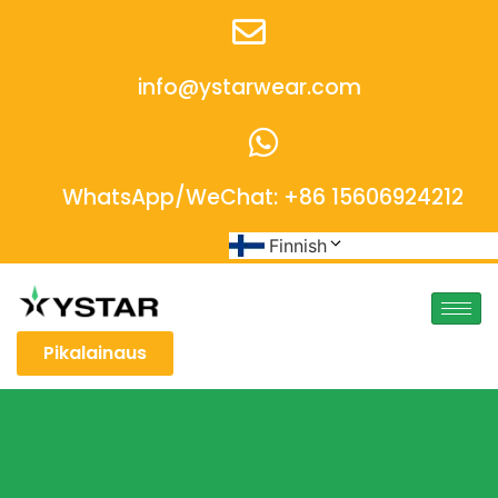
info@ystarwear.com
WhatsApp/WeChat: +86 15606924212
Finnish
Pikalainaus