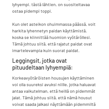
lyhyempi. tästä lähtien, on suositeltavaa
ostaa pidempi toppi.
Kun olet asteikon ohuimmassa päässä, voit
harkita lyhennetyn paidan käyttämistä,
koska se kiinnittää huomion vyötäröllesi.
Tämä johtuu siitä, että rajatut paidat ovat
imartelevampia kuin suorat paidat.
Leggingsit, jotka ovat
pituudeltaan lyhyempiä:
Korkeavyötäröisten housujen käyttäminen
voi olla suureksi avuksi niille, jotka haluavat
antaa vaikutelman, että heillä on pidemmät
jalat. Tämä johtuu siitä, että nämä housut
voivat saada jalkasi näyttämään pidemmiltä