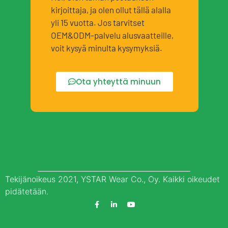
kirjoittaja, ja olen ollut tällä alalla
yli 15 vuotta. Jos tarvitset
OEM&ODM-palvelu alusvaatteille,
voit kysyä minulta kysymyksiä.
Ota yhteyttä minuun
Tekijänoikeus 2021, YSTAR Wear Co., Oy. Kaikki oikeudet
pidätetään.