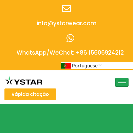
info@ystarwear.com
WhatsApp/WeChat: +86 15606924212
Portuguese
Rápida citação