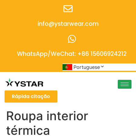
info@ystarwear.com
WhatsApp/WeChat: +86 15606924212
Portuguese
Rápida citação
Roupa interior
térmica