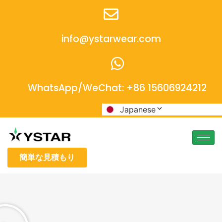
info@ystarwear.com
WhatsApp/WeChat: +86 15606924212
Japanese
簡単な見積もり