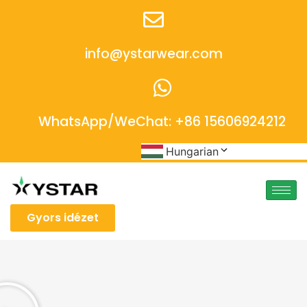
info@ystarwear.com
WhatsApp/WeChat: +86 15606924212
Hungarian
Gyors idézet