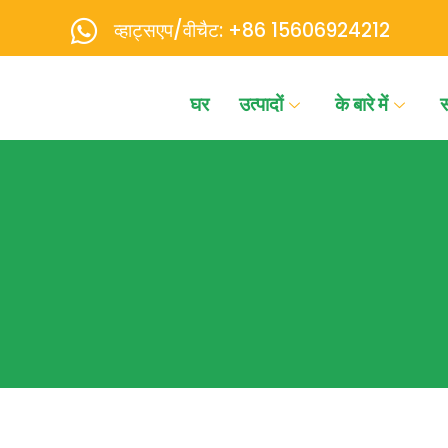
व्हाट्सएप/वीचैट: +86 15606924212
घर
उत्पादों
के बारे में