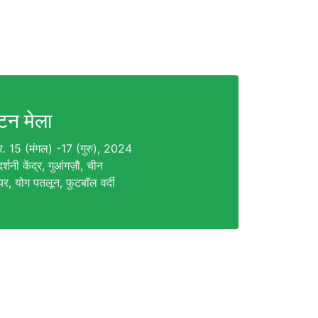
टन मेला
बर. 15 (मंगल) -17 (गुरु), 2024
र्शनी केंद्र, गुआंगज़ौ, चीन
वियर, योग पतलून, फुटबॉल वर्दी