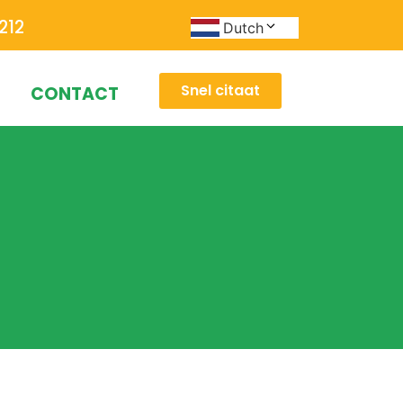
212
Dutch
Snel citaat
CONTACT