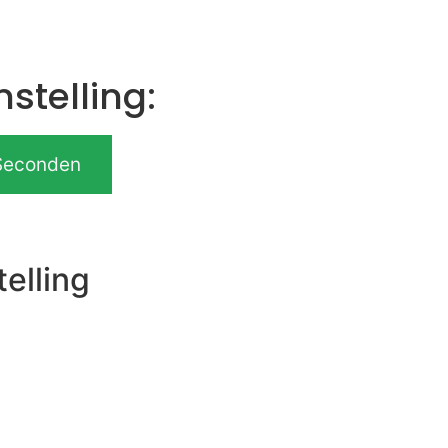
stelling:
Seconden
elling