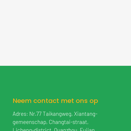
Neem contact met ons op
Adres: Nr.77 Taikangweg, Xiantang-
gemeenschap, Changtai-straat,
Licheng-district, Quanzhou, Fujian,