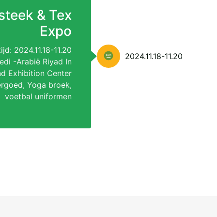
steek & Tex
Expo
ijd: 2024.11.18-11.20
2024.11.18-11.20
edi -Arabië Riyad In
nd Exhibition Center
ergoed, Yoga broek,
voetbal uniformen