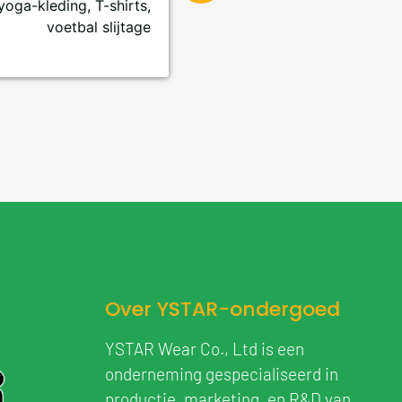
yoga-kleding, T-shirts,
voetbal slijtage
Over YSTAR-ondergoed
YSTAR Wear Co., Ltd is een
onderneming gespecialiseerd in
productie, marketing, en R&D van