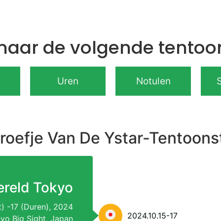
 naar de volgende tentoon
Uren
Notulen
roefje Van De Ystar-Tentoonst
reld Tokyo
t) -17 (Duren), 2024
2024.10.15-17
kyo Big Sight, Japan