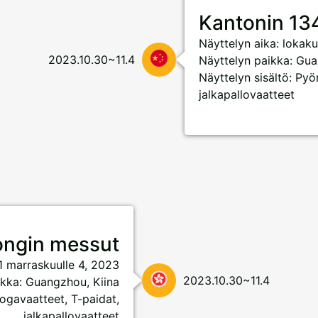
Kantonin 13
Näyttelyn aika: lokak
2023.10.30~11.4
Näyttelyn paikka: Gua
Näyttelyn sisältö: Pyö
jalkapallovaatteet
ongin messut
1 marraskuulle 4, 2023
2023.10.30~11.4
ikka: Guangzhou, Kiina
oogavaatteet, T-paidat,
jalkapallovaatteet