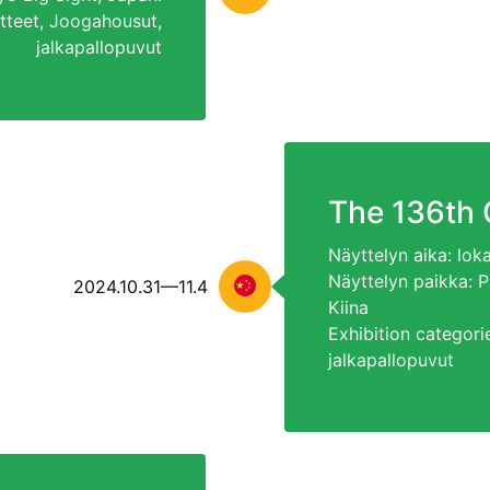
atteet, Joogahousut,
jalkapallopuvut
The 136th 
Näyttelyn aika: loka
Näyttelyn paikka:
2024.10.31
—11.4
Kiina
Exhibition categori
jalkapallopuvut