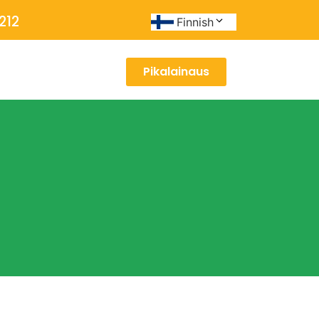
212
Finnish
Pikalainaus