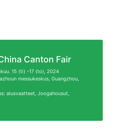
China Canton Fair
kuu. 15 (ti) -17 (to), 2024
 Pazhoun messukeskus, Guangzhou,
es
: alusvaatteet, Joogahousut,