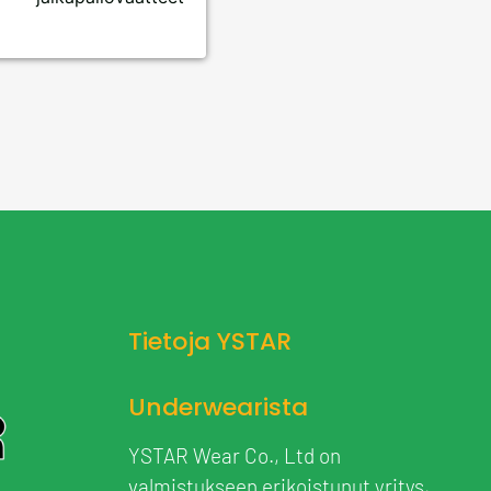
Tietoja YSTAR
Underwearista
YSTAR Wear Co., Ltd on
valmistukseen erikoistunut yritys,