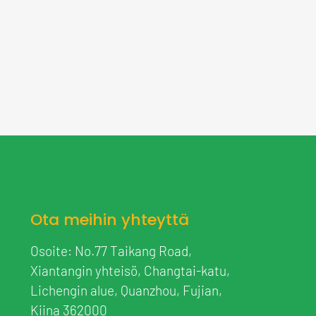
Ota meihin yhteyttä
Osoite: No.77 Taikang Road,
Xiantangin yhteisö, Changtai-katu,
Lichengin alue, Quanzhou, Fujian,
Kiina 362000