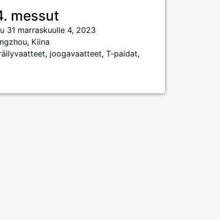
4. messut
uu 31 marraskuulle 4, 2023
ngzhou, Kiina
räilyvaatteet, joogavaatteet, T-paidat,