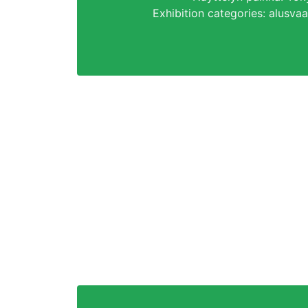
Exhibition categories
: alusva