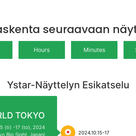
askenta seuraavaan näyt
Hours
Minutes
Ystar-Näyttelyn Esikatselu
RLD TOKYO
5 (ti) -17 (to), 2024
2024.10.15-17
yo Big Sight, Japani