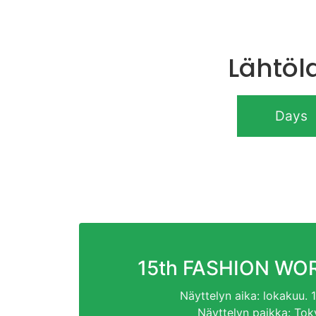
Lähtöl
Days
15
th FASHION WO
Näyttelyn aika: lokakuu. 1
Näyttelyn paikka: Tok