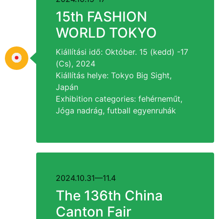
15
th FASHION
WORLD TOKYO
Kiállítási idő: Október. 15 (kedd) -17
(Cs), 2024
Kiállítás helye: Tokyo Big Sight,
Japán
Exhibition categories
: fehérneműt,
Jóga nadrág, futball egyenruhák
2024.10.31
—11.4
The 136th China
Canton Fair