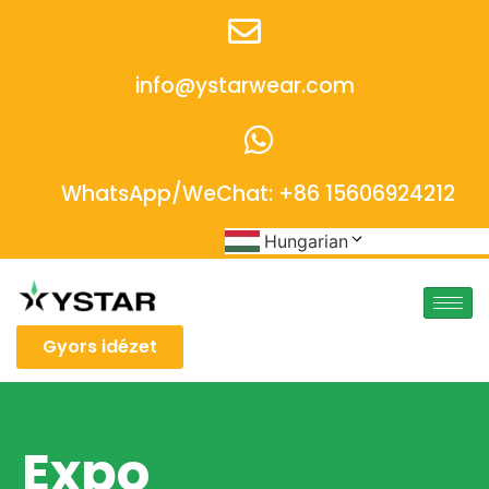
info@ystarwear.com
WhatsApp/WeChat: +86 15606924212
Hungarian
Gyors idézet
Expo