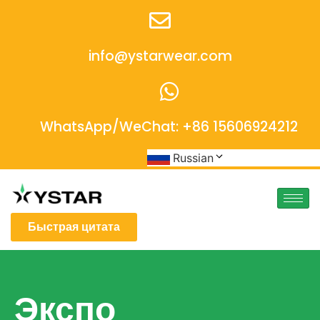
info@ystarwear.com
WhatsApp/WeChat: +86 15606924212
Russian
Быстрая цитата
Экспо