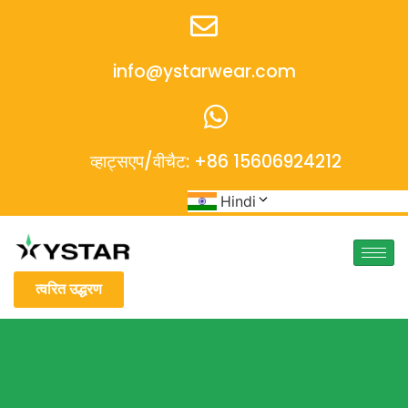
info@ystarwear.com
व्हाट्सएप/वीचैट: +86 15606924212
Hindi
त्वरित उद्धरण