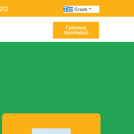
212
Greek
Γρήγορη
προσφορά