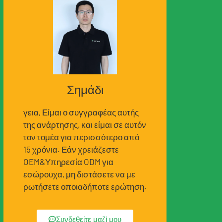
Σημάδι
γεια, Είμαι ο συγγραφέας αυτής
της ανάρτησης, και είμαι σε αυτόν
τον τομέα για περισσότερο από
15 χρόνια. Εάν χρειάζεστε
OEM&Υπηρεσία ODM για
εσώρουχα, μη διστάσετε να με
ρωτήσετε οποιαδήποτε ερώτηση.
Συνδεθείτε μαζί μου