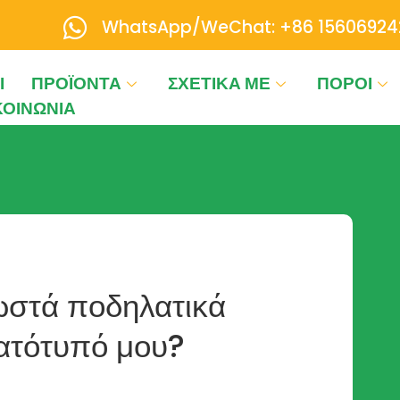
WhatsApp/WeChat: +86 15606924
Ι
ΠΡΟΪΌΝΤΑ
ΣΧΕΤΙΚΆ ΜΕ
ΠΌΡΟΙ
ΚΟΙΝΩΝΊΑ
ωστά ποδηλατικά
ατότυπό μου?