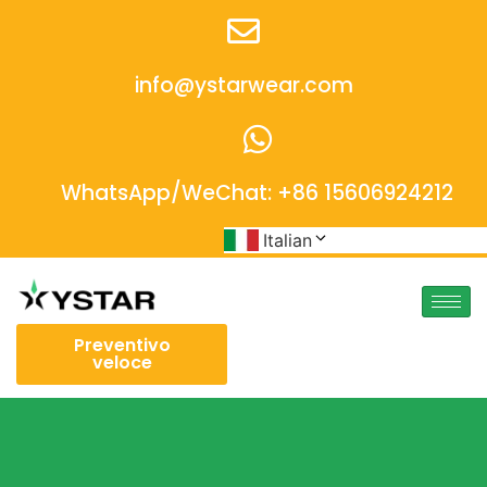
info@ystarwear.com
WhatsApp/WeChat: +86 15606924212
Italian
Preventivo
veloce