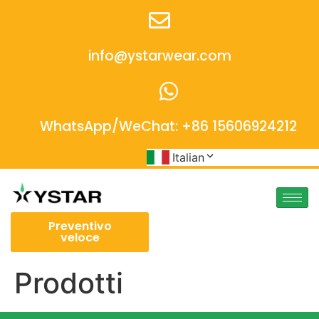
info@ystarwear.com
WhatsApp/WeChat: +86 15606924212
Italian
Preventivo
veloce
Prodotti