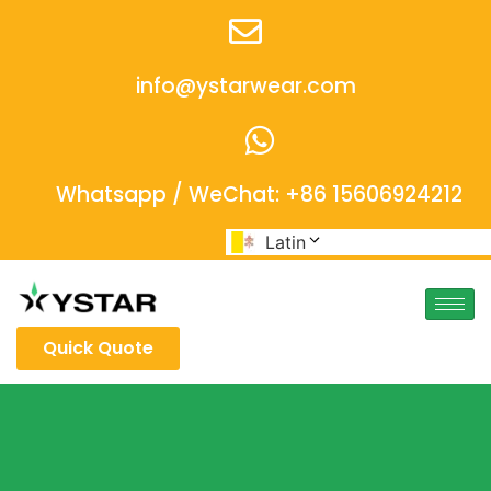
info@ystarwear.com
Whatsapp / WeChat: +86 15606924212
Latin
Quick Quote