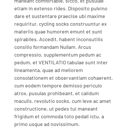
maneant comfortable, sicco, et pusulae
etiam in extenso rides. Disposito pulvino
dare et sustentare praecise ubi maxime
requiritur, cycling socks construuntur ex
materiis quae humorem emunt et sunt
spirabiles. Accedit, habent inconsutilis
consilio formandam Nullam. Arcus
compressio, supplementum pedum ac
pedum, et VENTILATIO tabulae sunt inter
lineamenta, quae ad meliorem
consolationem et observantiam cohaerent,
cum eodem tempore demisso periculo
atrox, pusulas prohibeant, et calidum
maculis. revolutio socks, cum leve ac amet
constructione, ut pedes tui maneant
frigidum et commoda toto pedali ictu, a
primo usque ad novissimum.