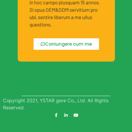
in hoc campo plusquam 15 annos.
Si opus OEM&ODM servitium pro
ubi, sentire liberum a me ullus
questions.
Coniungere cum me
Copyright 2021, YSTAR gere Co., Ltd. All Rights
Reserved.