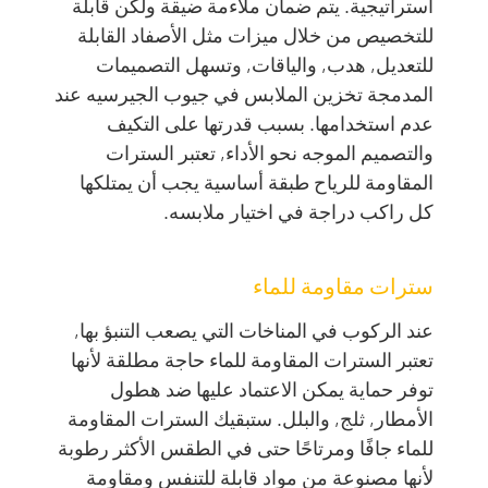
استراتيجية. يتم ضمان ملاءمة ضيقة ولكن قابلة
للتخصيص من خلال ميزات مثل الأصفاد القابلة
للتعديل, هدب, والياقات, وتسهل التصميمات
المدمجة تخزين الملابس في جيوب الجيرسيه عند
عدم استخدامها. بسبب قدرتها على التكيف
والتصميم الموجه نحو الأداء, تعتبر السترات
المقاومة للرياح طبقة أساسية يجب أن يمتلكها
كل راكب دراجة في اختيار ملابسه.
سترات مقاومة للماء
عند الركوب في المناخات التي يصعب التنبؤ بها,
تعتبر السترات المقاومة للماء حاجة مطلقة لأنها
توفر حماية يمكن الاعتماد عليها ضد هطول
الأمطار, ثلج, والبلل. ستبقيك السترات المقاومة
للماء جافًا ومرتاحًا حتى في الطقس الأكثر رطوبة
لأنها مصنوعة من مواد قابلة للتنفس ومقاومة