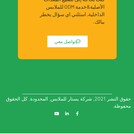
الأصلية&خدمة ODM للملابس
الداخلية, اسئلني اي سؤال يخطر
ببالك.
تواصل معي
حقوق النشر 2021, شركة يستار للملابس, المحدودة. كل الحقوق
محفوظة.