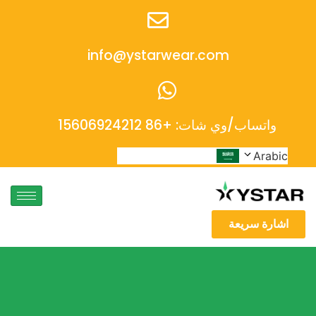
info@ystarwear.com
واتساب/وي شات: +86 15606924212
Arabic
اشارة سريعة