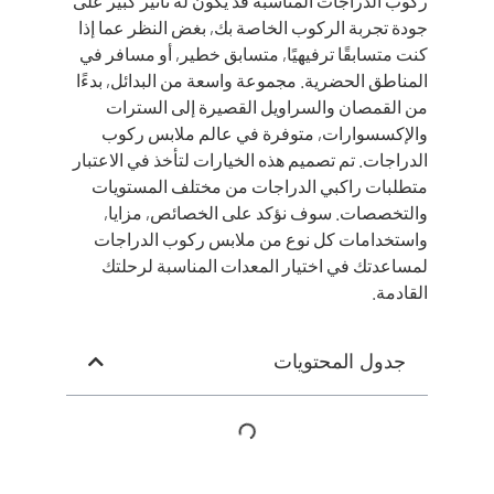
ركوب الدراجات المناسبة قد يكون له تأثير كبير على
جودة تجربة الركوب الخاصة بك, بغض النظر عما إذا
كنت متسابقًا ترفيهيًا, متسابق خطير, أو مسافر في
المناطق الحضرية. مجموعة واسعة من البدائل, بدءًا
من القمصان والسراويل القصيرة إلى السترات
والإكسسوارات, متوفرة في عالم ملابس ركوب
الدراجات. تم تصميم هذه الخيارات لتأخذ في الاعتبار
متطلبات راكبي الدراجات من مختلف المستويات
والتخصصات. سوف نؤكد على الخصائص, مزايا,
واستخدامات كل نوع من ملابس ركوب الدراجات
لمساعدتك في اختيار المعدات المناسبة لرحلتك
القادمة.
جدول المحتويات