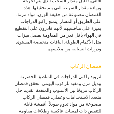
الثاني, تقليل مقدار السحب الذي يتم تجربته
وزيادة مقدار السرعة التي يتم تحقيقها. هذه
القمصان مصنوعة من خفيفة الوزن, مواد مرنة.
على الطريق أو المسار, يتمتع راكبو الدراجات
بميزة على منافسيهم لأنهم قادرون على التقطيع
في الهواء بأقل قدر من المقاومة بفضل ميزات
مثل الأكمام الطويلة, الياقات منخفضة المستوى,
ودرزات انسيابية من ملابسهم.
قمصان الركاب
لتزويد راكبي الدراجات في المناطق الحضرية
ببديل مرن ومفيد للركوب اليومي, تحقق قمصان
الركاب مزيجًا بين الأسلوب والمنفعة, تقديم حل
متعدد الاستخدامات وعملي. قمصان الركاب
مصنوعة من مواد تدوم طويلاً, أقمشة قابلة
للتنفس ذات لمسات عاكسة وطلاءات مقاومة