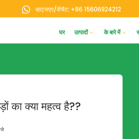
व्हाट्सएप/वीचैट: +86 15606924212
घर
उत्पादों
के बारे में
ों का क्या महत्व है??
जे