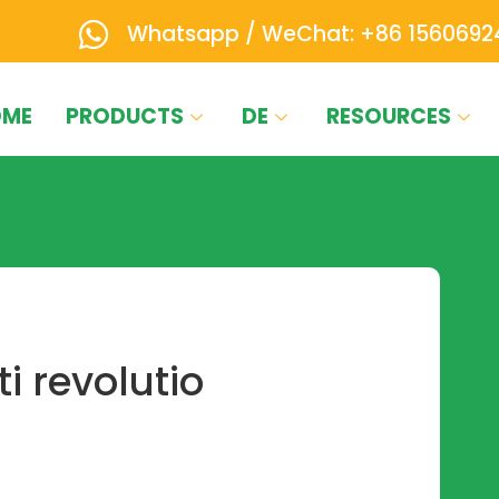
Whatsapp / WeChat: +86 1560692
OME
PRODUCTS
DE
RESOURCES
 revolutio