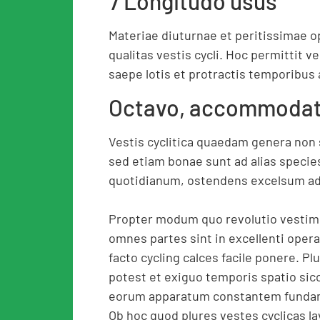
7 Longitudo usus
Materiae diuturnae et peritissimae 
qualitas vestis cycli. Hoc permittit 
saepe lotis et protractis temporibus
Octavo, accommodat
Vestis cyclitica quaedam genera non s
sed etiam bonae sunt ad alias specie
quotidianum, ostendens excelsum ada
Propter modum quo revolutio vestimen
omnes partes sint in excellenti opera
facto cycling calces facile ponere. Pl
potest et exiguo temporis spatio sicc
eorum apparatum constantem fundam
Ob hoc quod plures vestes cyclicas la