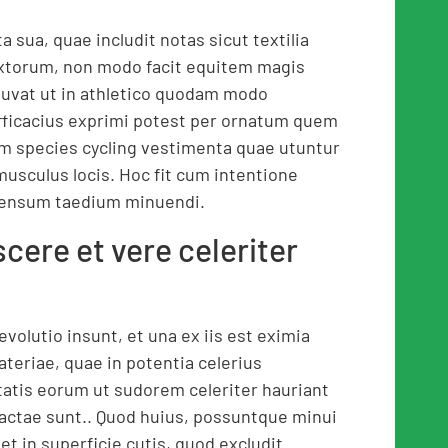
 sua, quae includit notas sicut textilia
textorum, non modo facit equitem magis
uvat ut in athletico quodam modo
efficacius exprimi potest per ornatum quem
am species cycling vestimenta quae utuntur
sculus locis. Hoc fit cum intentione
 sensum taedium minuendi.
cere et vere celeriter
volutio insunt, et una ex iis est eximia
ateriae, quae in potentia celerius
tatis eorum ut sudorem celeriter hauriant
ctae sunt.. Quod huius, possuntque minui
 in superficie cutis, quod excludit