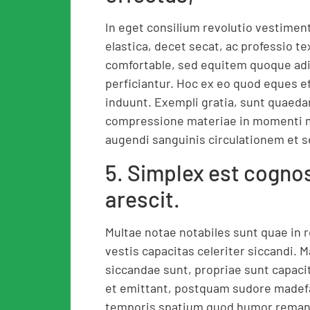
In eget consilium revolutio vestimenta
elastica, decet secat, ac professio 
comfortable, sed equitem quoque adi
perficiantur. Hoc ex eo quod eques 
induunt. Exempli gratia, sunt quaed
compressione materiae in momenti mu
augendi sanguinis circulationem et
5. Simplex est cognos
arescit.
Multae notae notabiles sunt quae in re
vestis capacitas celeriter siccandi. M
siccandae sunt, propriae sunt capaci
et emittant, postquam sudore madefa
temporis spatium quod humor remanet