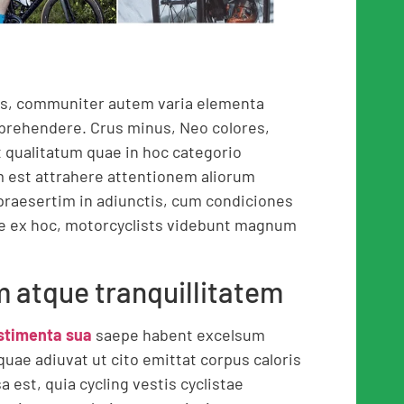
s, communiter autem varia elementa
prehendere. Crus minus, Neo colores,
 qualitatum quae in hoc categorio
 est attrahere attentionem aliorum
praesertim in adiunctis, cum condiciones
sse ex hoc, motorcyclists videbunt magnum
m atque tranquillitatem
estimenta sua
saepe habent excelsum
uae adiuvat ut cito emittat corpus caloris
 est, quia cycling vestis cyclistae