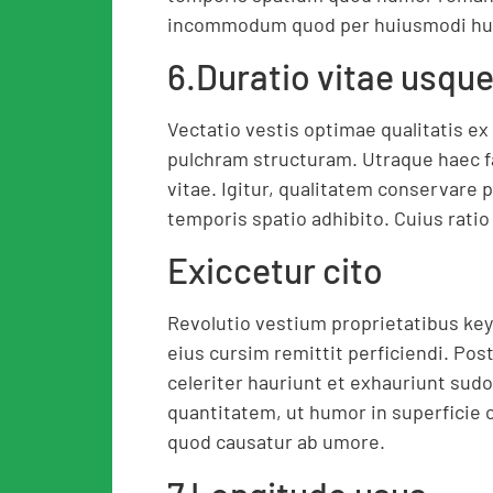
incommodum quod per huiusmodi hum
6.Duratio vitae usqu
Vectatio vestis optimae qualitatis ex
pulchram structuram. Utraque haec f
vitae. Igitur, qualitatem conservare 
temporis spatio adhibito. Cuius ratio
Exiccetur cito
Revolutio vestium proprietatibus ke
eius cursim remittit perficiendi. Pos
celeriter hauriunt et exhauriunt sud
quantitatem, ut humor in superficie 
quod causatur ab umore.