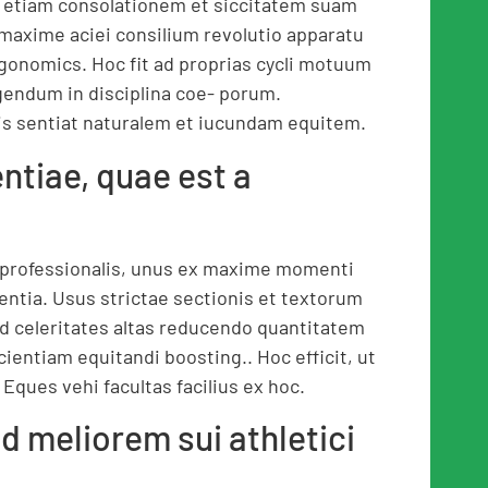
s etiam consolationem et siccitatem suam
maxime aciei consilium revolutio apparatu
gonomics. Hoc fit ad proprias cycli motuum
endum in disciplina coe- porum.
is sentiat naturalem et iucundam equitem.
entiae, quae est a
 professionalis, unus ex maxime momenti
entia. Usus strictae sectionis et textorum
ad celeritates altas reducendo quantitatem
cientiam equitandi boosting.. Hoc efficit, ut
Eques vehi facultas facilius ex hoc.
ad meliorem sui athletici