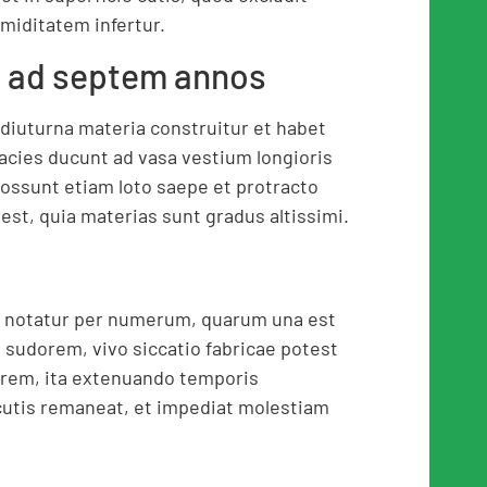
iditatem infertur.
e ad septem annos
 diuturna materia construitur et habet
acies ducunt ad vasa vestium longioris
possunt etiam loto saepe et protracto
 est, quia materias sunt gradus altissimi.
y notatur per numerum, quarum una est
t sudorem, vivo siccatio fabricae potest
orem, ita extenuando temporis
cutis remaneat, et impediat molestiam