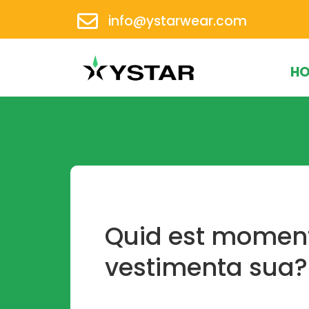
info@ystarwear.com
H
Quid est momenti
vestimenta sua?