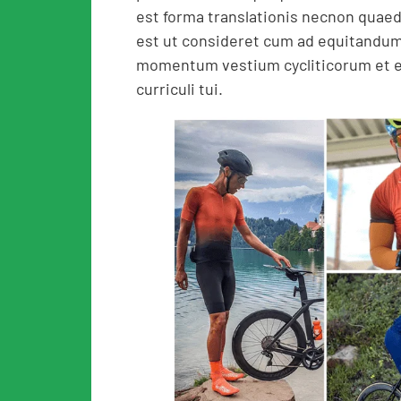
est forma translationis necnon quae
est ut consideret cum ad equitandum 
momentum vestium cycliticorum et e
curriculi tui.