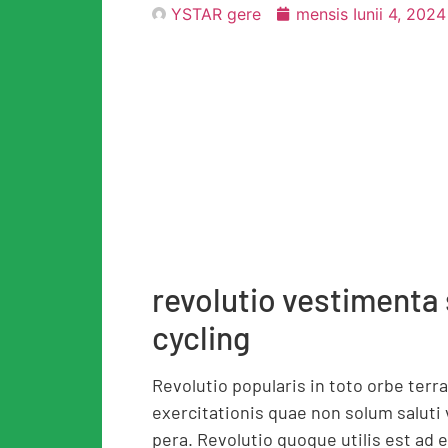
YSTAR gere
mensis Iunii 4, 2024
revolutio vestimenta 
cycling
Revolutio popularis in toto orbe terr
exercitationis quae non solum saluti
pera. Revolutio quoque utilis est ad 