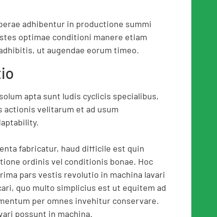
operae adhibentur in productione summi
vestes optimae conditioni manere etiam
 adhibitis, ut augendae eorum timeo.
io
olum apta sunt ludis cyclicis specialibus,
s actionis velitarum et ad usum
ptability.
ta fabricatur, haud difficile est quin
tione ordinis vel conditionis bonae. Hoc
urima pars vestis revolutio in machina lavari
ari, quo multo simplicius est ut equitem ad
entum per omnes invehitur conservare.
vari possunt in machina.