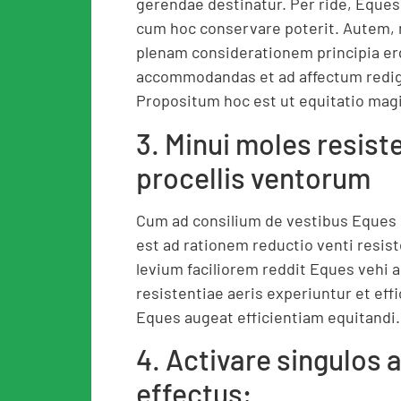
gerendae destinatur. Per ride, Eque
cum hoc conservare poterit. Autem, 
plenam considerationem principia er
accommodandas et ad affectum redig
Propositum hoc est ut equitatio mag
3. Minui moles resist
procellis ventorum
Cum ad consilium de vestibus Eques
est ad rationem reductio venti resist
levium faciliorem reddit Eques vehi 
resistentiae aeris experiuntur et effi
Eques augeat efficientiam equitandi. 
4. Activare singulos 
effectus;