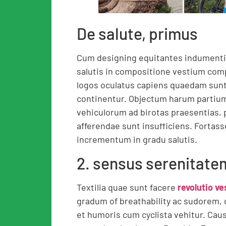
De salute, primus
Cum designing equitantes indumenti
salutis in compositione vestium com
logos oculatus capiens quaedam sunt
continentur. Objectum harum partium
vehiculorum ad birotas praesentias, 
afferendae sunt insufficiens. Forta
incrementum in gradu salutis.
2. sensus serenitate
Textilia quae sunt facere
revolutio v
gradum of breathability ac sudorem, q
et humoris cum cyclista vehitur. Causa