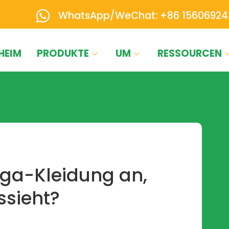
WhatsApp/WeChat: +86 15606924
HEIM
PRODUKTE
UM
RESSOURCEN
oga-Kleidung an,
ssieht?