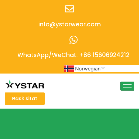
info@ystarwear.com
WhatsApp/WeChat: +86 15606924212
Norwegian
Rask sitat