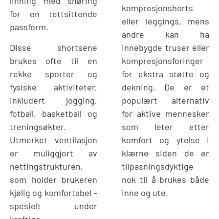
linning med snøring
kompresjonshorts
for en tettsittende
eller leggings, mens
passform.
andre kan ha
Disse shortsene
innebygde truser eller
brukes ofte til en
kompresjonsforinger
rekke sporter og
for ekstra støtte og
fysiske aktiviteter,
dekning. De er et
inkludert jogging,
populært alternativ
fotball, basketball og
for aktive mennesker
treningsøkter.
som leter etter
Utmerket ventilasjon
komfort og ytelse i
er muliggjort av
klærne siden de er
nettingstrukturen,
tilpasningsdyktige
som holder brukeren
nok til å brukes både
kjølig og komfortabel –
inne og ute.
spesielt under
kraftige