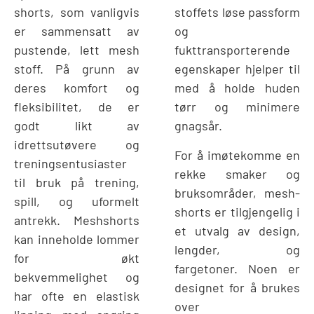
shorts, som vanligvis
stoffets løse passform
er sammensatt av
og
pustende, lett mesh
fukttransporterende
stoff. På grunn av
egenskaper hjelper til
deres komfort og
med å holde huden
fleksibilitet, de er
tørr og minimere
godt likt av
gnagsår.
idrettsutøvere og
For å imøtekomme en
treningsentusiaster
rekke smaker og
til bruk på trening,
bruksområder, mesh-
spill, og uformelt
shorts er tilgjengelig i
antrekk. Meshshorts
et utvalg av design,
kan inneholde lommer
lengder, og
for økt
fargetoner. Noen er
bekvemmelighet og
designet for å brukes
har ofte en elastisk
over