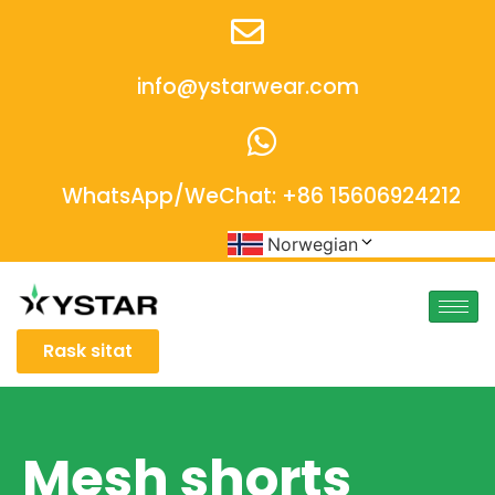
info@ystarwear.com
WhatsApp/WeChat: +86 15606924212
Norwegian
Rask sitat
Mesh shorts