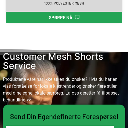
100% POLYESTER MESH
SPØRRE NÅ
Customer Mesh Shorts
Service
Produktene våre har ikke stilen du ønsker? Hvis du har en
viss forståelse for lokale klestrender og ønsker flere stiler
med dine egne lokale særpreg. La oss deretter få tilpasset
behandling >>
Send Din Egendefinerte Forespørsel