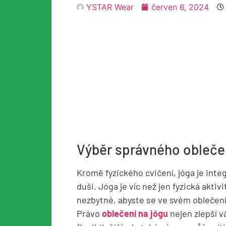
YSTAR Wear
červen 6, 2024
Výběr správného oblečen
Kromě fyzického cvičení, jóga je integ
duši. Jóga je víc než jen fyzická aktiv
nezbytné, abyste se ve svém oblečení
Právo
oblečení na jógu
nejen zlepší v