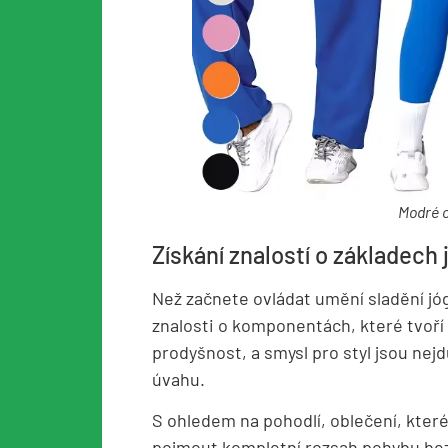
Modré o
Získání znalostí o základech
Než začnete ovládat umění sladění jóg
znalosti o komponentách, které tvoří 
prodyšnost, a smysl pro styl jsou nejdů
úvahu.
S ohledem na pohodlí, oblečení, které
pojmout kompletní rozsah pohybu bez v