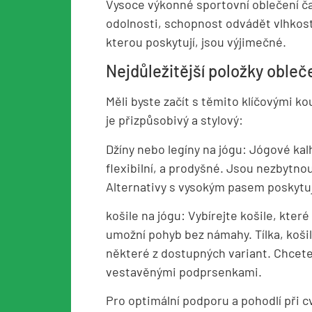
Vysoce výkonné sportovní oblečení ča
odolnosti, schopnost odvádět vlhkost
kterou poskytují, jsou výjimečné.
Nejdůležitější položky obleč
Měli byste začít s těmito klíčovými kou
je přizpůsobivý a stylový:
Džíny nebo legíny na jógu: Jógové kal
flexibilní, a prodyšné. Jsou nezbytno
Alternativy s vysokým pasem poskytují
košile na jógu: Vybírejte košile, které
umožní pohyb bez námahy. Tílka, koši
některé z dostupných variant. Chcete-
vestavěnými podprsenkami.
Pro optimální podporu a pohodlí při cv