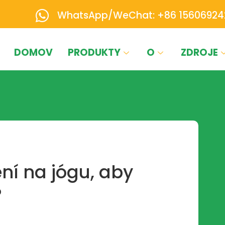
WhatsApp/WeChat: +86 15606924
DOMOV
PRODUKTY
O
ZDROJE
ení na jógu, aby
?