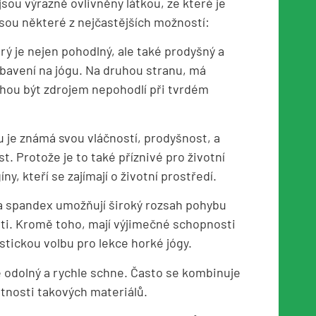
 jsou výrazně ovlivněny látkou, ze které je
jsou některé z nejčastějších možností:
rý je nejen pohodlný, ale také prodyšný a
ybavení na jógu. Na druhou stranu, má
hou být zdrojem nepohodlí při tvrdém
je známá svou vláčností, prodyšnost, a
. Protože je to také příznivé pro životní
íny, kteří se zajímají o životní prostředí.
a a spandex umožňují široký rozsah pohybu
sti. Kromě toho, mají výjimečné schopnosti
stickou volbu pro lekce horké jógy.
je odolný a rychle schne. Často se kombinuje
astnosti takových materiálů.