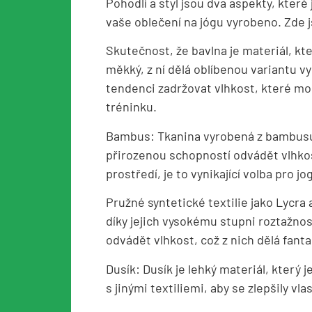
Pohodlí a styl jsou dva aspekty, které
vaše oblečení na jógu vyrobeno. Zde 
Skutečnost, že bavlna je materiál, kte
měkký, z ní dělá oblíbenou variantu v
tendenci zadržovat vlhkost, které mo
tréninku.
Bambus: Tkanina vyrobená z bambusu 
přirozenou schopností odvádět vlhkost
prostředí, je to vynikající volba pro jog
Pružné syntetické textilie jako Lycr
díky jejich vysokému stupni roztažno
odvádět vlhkost, což z nich dělá fanta
Dusík: Dusík je lehký materiál, který 
s jinými textiliemi, aby se zlepšily vl