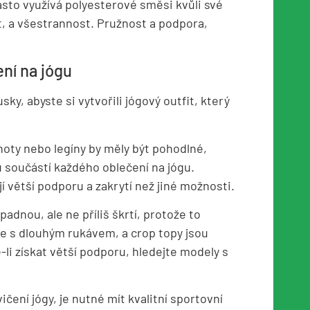
sto využívá polyesterové směsi kvůli své
, a všestrannost. Pružnost a podpora,
ení na jógu
sky, abyste si vytvořili jógový outfit, který
hoty nebo legíny by měly být pohodlné,
u součástí každého oblečení na jógu.
 větší podporu a zakrytí než jiné možnosti.
 padnou, ale ne příliš škrtí, protože to
le s dlouhým rukávem, a crop topy jsou
li získat větší podporu, hledejte modely s
ičení jógy, je nutné mít kvalitní sportovní