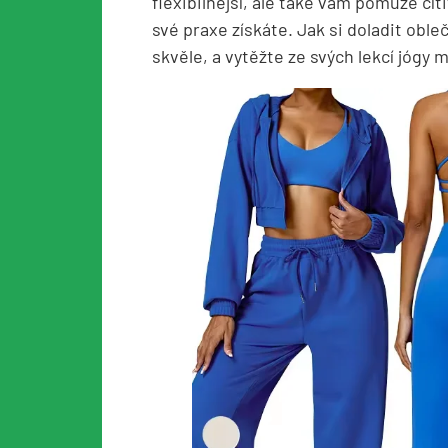
flexibilnější, ale také vám pomůže cítit
své praxe získáte. Jak si doladit oble
skvěle, a vytěžte ze svých lekcí jógy