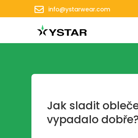
info@ystarwear.com
Jak sladit obleč
vypadalo dobře