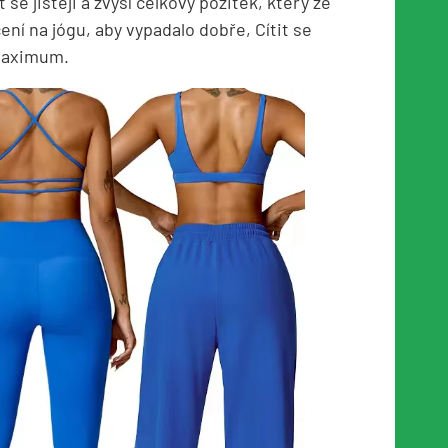
 se jistěji a zvýší celkový požitek, který ze
čení na jógu, aby vypadalo dobře, Cítit se
 maximum.