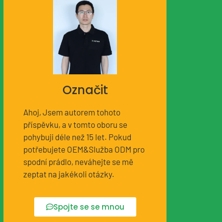
Označit
Ahoj, Jsem autorem tohoto
příspěvku, a v tomto oboru se
pohybuji déle než 15 let. Pokud
potřebujete OEM&Služba ODM pro
spodní prádlo, neváhejte se mě
zeptat na jakékoli otázky.
Spojte se se mnou