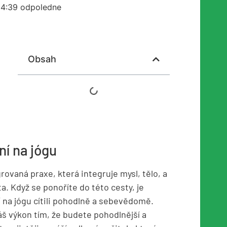
4:39 odpoledne
Obsah
í na jógu
rovaná praxe, která integruje mysl, tělo, a
ita. Když se ponoříte do této cesty, je
 na jógu cítili pohodlně a sebevědomě.
áš výkon tím, že budete pohodlnější a