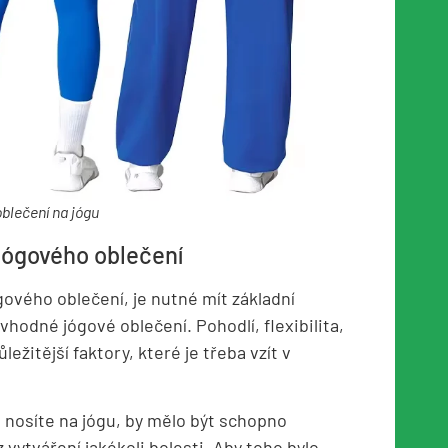
blečení na jógu
 jógového oblečení
ového oblečení, je nutné mít základní
vhodné jógové oblečení. Pohodlí, flexibilita,
ležitější faktory, které je třeba vzít v
 nosíte na jógu, by mělo být schopno
ytváření jakékoli bolesti. Aby toho bylo