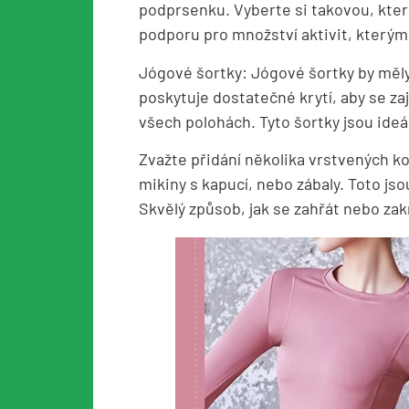
podprsenku. Vyberte si takovou, kte
podporu pro množství aktivit, kterým
Jógové šortky: Jógové šortky by měly 
poskytuje dostatečné krytí, aby se zaj
všech polohách. Tyto šortky jsou ideál
Zvažte přidání několika vrstvených kou
mikiny s kapucí, nebo zábaly. Toto jsou
Skvělý způsob, jak se zahřát nebo zakr