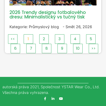
2026 Trendy designu fotbalového
dresu: Minimalistický vs tučný tisk
Kategorie:
Průmyslový blog
-
Smět 26, 2026
<<
1
2
3
4
5
6
7
8
9
10
>>
autorská práva 2021, Společnost YSTAR Wear Co., Ltd.
Všechna práva vyhrazena.