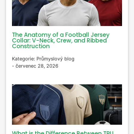
The Anatomy of a Football Jersey
Collar
:
V-Neck
,
Crew
,
and Ribbed
Construction
Kategorie:
Průmyslový blog
-
červenec 28, 2026
What is the Difference Between TPU
,