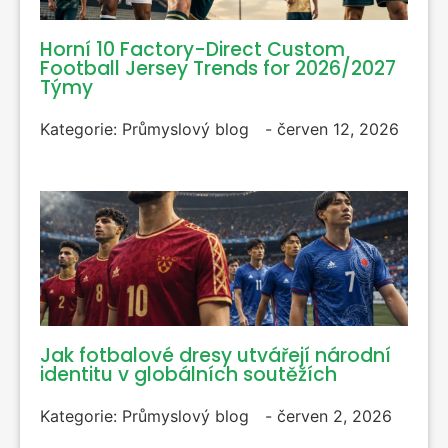
Horní 10 Factory-Direct Custom
Football Jersey Trends for 2026/2027
Týmy
Kategorie:
Průmyslový blog
-
červen 12, 2026
Jak fotbalové dresy utvářejí národní
identitu v globálních soutěžích
Kategorie:
Průmyslový blog
-
červen 2, 2026