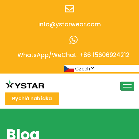
info@ystarwear.com
WhatsApp/WeChat: +86 15606924212
Czech
Rychlá nabídka
Blog