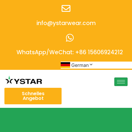
info@ystarwear.com
WhatsApp/WeChat: +86 15606924212
German
Schnelles
Angebot