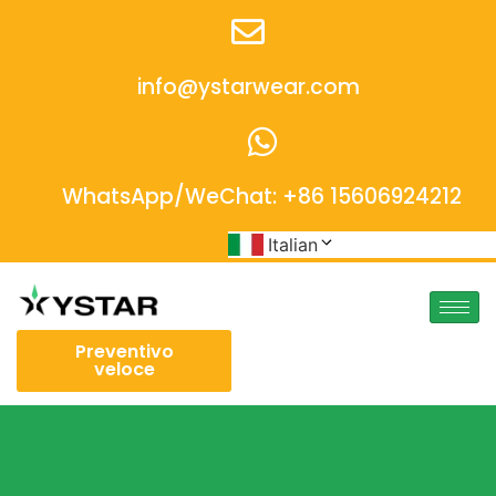
info@ystarwear.com
WhatsApp/WeChat: +86 15606924212
Italian
Preventivo
veloce