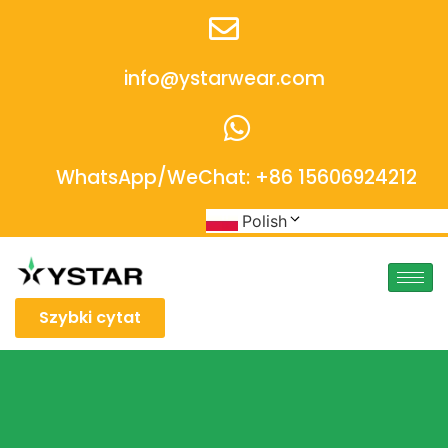
info@ystarwear.com
WhatsApp/WeChat: +86 15606924212
Polish
Szybki cytat