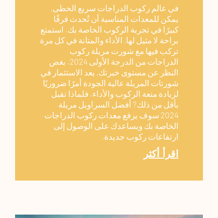
في عالم ركوب الدراجات سريع الخطى,
يمكن للمعدات المناسبة أن تُحدث فرقًا
كبيرًا في تجربة الركوب الخاصة بك. استمتع
براحة لا مثيل لها, الأداء والمتانة في كل مرة
تركب فيها مع شورت مريلة ركوب
الدراجات من الدرجة الأولى 2024. بغض
النظر عن مستوى خبرتك, يعد الاستثمار في
شورتات المريلة عالية الجودة أمرًا ضروريًا
لزيادة متعة الركوب والأداء. فلماذا تقبل
بأقل من ذلك? أفضل السراويل مريلة
2024 سوف يرفع معدات ركوب الدراجات
الخاصة بك ويساعدك على الوصول إلى
ارتفاعات ركوب جديدة.
اقرأ أكثر