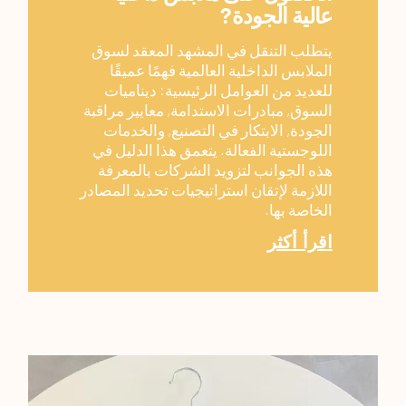
عالية الجودة?
يتطلب التنقل في المشهد المعقد لسوق
الملابس الداخلية العالمية فهمًا عميقًا
للعديد من العوامل الرئيسية: ديناميات
السوق, مبادرات الاستدامة, معايير مراقبة
الجودة, الابتكار في التصنيع, والخدمات
اللوجستية الفعالة. يتعمق هذا الدليل في
هذه الجوانب لتزويد الشركات بالمعرفة
اللازمة لإتقان استراتيجيات تحديد المصادر
الخاصة بها.
اقرأ أكثر