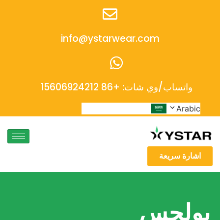
info@ystarwear.com
واتساب/وي شات: +86 15606924212
Arabic
اشارة سريعة
بولجس