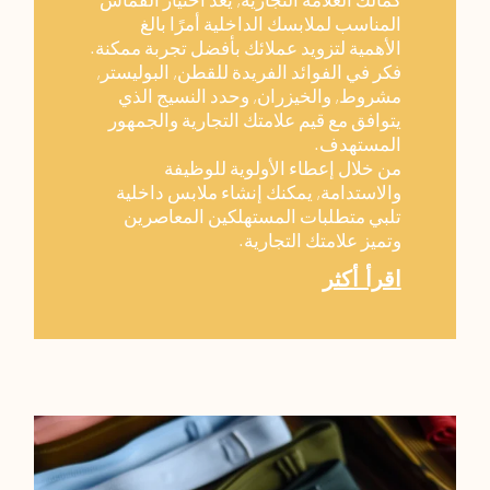
المناسب لملابسك الداخلية أمرًا بالغ
الأهمية لتزويد عملائك بأفضل تجربة ممكنة.
فكر في الفوائد الفريدة للقطن, البوليستر,
مشروط, والخيزران, وحدد النسيج الذي
يتوافق مع قيم علامتك التجارية والجمهور
المستهدف.
من خلال إعطاء الأولوية للوظيفة
والاستدامة, يمكنك إنشاء ملابس داخلية
تلبي متطلبات المستهلكين المعاصرين
وتميز علامتك التجارية.
اقرأ أكثر