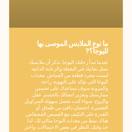
ما نوع الملابس الموصى بها
لليوجا؟?
عندما تبدأ رحلتك اليوجا, تذكر أن ملابسك
تمثل تفانيك في اليقظة والرعاية الذاتية,
ليست مجرد قطعة من القماش. معدات
اليوغا التي تؤكد على التهوية, راحة,
والمرونة سوف تساعدك على تحسين
ممارستك وتعزيز اتصالك بالجسم, عقل,
والروح. سواء كنت تفضل سهولة السراويل
القصيرة, احتضان دافئ من طماق, أو
القدرة على التكيف مع القميص الفضفاض,
هناك نمط من معدات اليوجا مثالي لك. لذا
خذ وقتك, النظر في بعض الاحتمالات, واختر