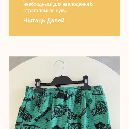
неабходнымі для авалодання іх
стратэгіямі пошуку.
Чытаць Далей