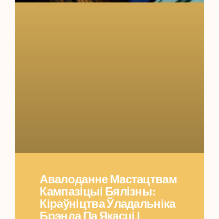
Авалоданне Мастацтвам
Кампазіцыі Бялізны:
Кіраўніцтва Ўладальніка
Брэнда Па Якасці І