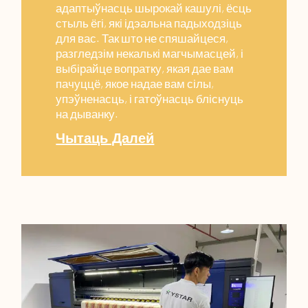
адаптыўнасць шырокай кашулі, ёсць
стыль ёгі, які ідэальна падыходзіць
для вас. Так што не спяшайцеся,
разгледзім некалькі магчымасцей, і
выбірайце вопратку, якая дае вам
пачуццё, якое надае вам сілы,
упэўненасць, і гатоўнасць бліснуць
на дыванку.
Чытаць Далей