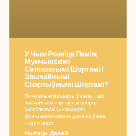
У Чым Розніца Паміж
Мужчынскімі
Сеткаватымі Шортамі І
Звычайнымі
Спартыўнымі Шортамі?
Як мужчынскія шорты ў сетку, так і
звычайныя спартыўныя шорты
забяспечваюць камфорт і
функцыянальнасць для актыўнага
ладу жыцця
Чытаць Далей