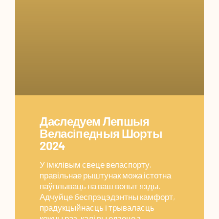
Даследуем Лепшыя
Веласіпедныя Шорты
2024
У імклівым свеце веласпорту,
правільнае рыштунак можа істотна
паўплываць на ваш вопыт язды.
Адчуйце беспрэцэдэнтны камфорт,
прадукцыйнасць і трываласць
кожны раз, калі вы едзеце з