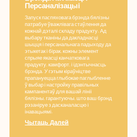
Персаналізацыі
Запуск паспяховага брэнда бялізны
патрабуе ўважлівага стаўлення да
кожнай дэталі складу прадукту. Ад
выбару тканіны да дакладнасці
шыцця і персанальнага падыходу да
этыкетак і бірак, кожны элемент
спрыяе якасці канчатковага
прадукту, камфорт, і ідэнтычнасць
брэнда. У гэтым кіраўніцтве
прапануецца глыбокае паглыбленне
ў выбар і настройку правільных
кампанентаў для вашай лініі
бялізны, гарантуючы, што ваш брэнд
рэзаніруе з дасканаласцю і
інавацыямі.
Чытаць Далей