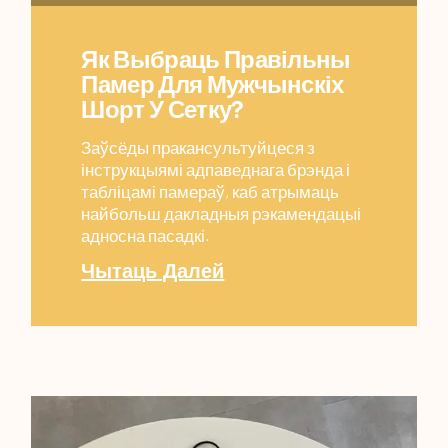
Як Выбраць Правільны
Памер Для Мужчынскіх
Шорт У Сетку?
Заўсёды пракансультуйцеся з
інструкцыямі адпаведнага брэнда і
табліцамі памераў, каб атрымаць
найбольш дакладныя рэкамендацыі
адносна пасадкі.
Чытаць Далей