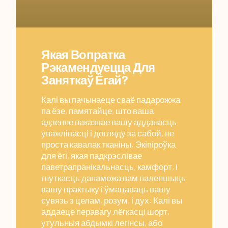
Якая Вопратка
Рэкамендуецца Для
Заняткаў Ёгай?
Калі вы пачынаеце сваё падарожжа
па ёзе, памятайце, што ваша
адзенне паказвае вашу адданасць
уважлівасці і догляду за сабой, не
проста кавалак тканіны. Экіпіроўка
для ёгі, якая падкрэслівае
паветрапранікальнасць, камфорт, і
гнуткасць дапаможа вам палепшыць
вашу практыку і ўмацаваць вашу
сувязь з целам, розум, і дух. Калі вы
аддаеце перавагу лёгкасці шорт,
утульныя абдымкі легінсы, або