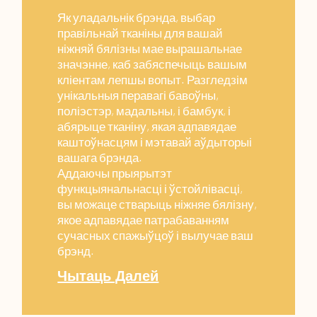
Як уладальнік брэнда, выбар
правільнай тканіны для вашай
ніжняй бялізны мае вырашальнае
значэнне, каб забяспечыць вашым
кліентам лепшы вопыт. Разгледзім
унікальныя перавагі бавоўны,
поліэстэр, мадальны, і бамбук, і
абярыце тканіну, якая адпавядае
каштоўнасцям і мэтавай аўдыторыі
вашага брэнда.
Аддаючы прыярытэт
функцыянальнасці і ўстойлівасці,
вы можаце стварыць ніжняе бялізну,
якое адпавядае патрабаванням
сучасных спажыўцоў і вылучае ваш
брэнд.
Чытаць Далей