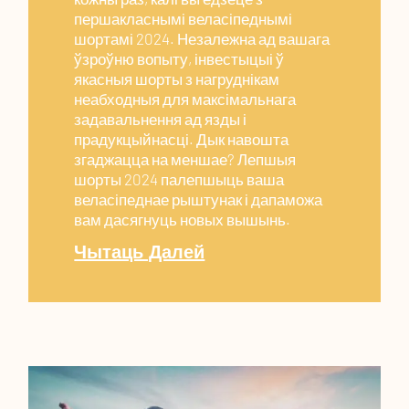
першакласнымі веласіпеднымі
шортамі 2024. Незалежна ад вашага
ўзроўню вопыту, інвестыцыі ў
якасныя шорты з нагруднікам
неабходныя для максімальнага
задавальнення ад язды і
прадукцыйнасці. Дык навошта
згаджацца на меншае? Лепшыя
шорты 2024 палепшыць ваша
веласіпеднае рыштунак і дапаможа
вам дасягнуць новых вышынь.
Чытаць Далей