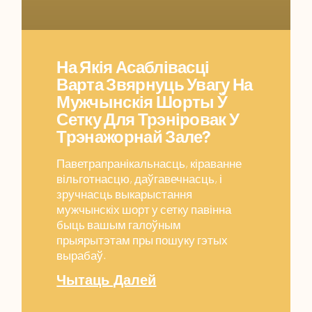
На Якія Асаблівасці
Варта Звярнуць Увагу На
Мужчынскія Шорты Ў
Сетку Для Трэніровак У
Трэнажорнай Зале?
Паветрапранікальнасць, кіраванне
вільготнасцю, даўгавечнасць, і
зручнасць выкарыстання
мужчынскіх шорт у сетку павінна
быць вашым галоўным
прыярытэтам пры пошуку гэтых
вырабаў.
Чытаць Далей