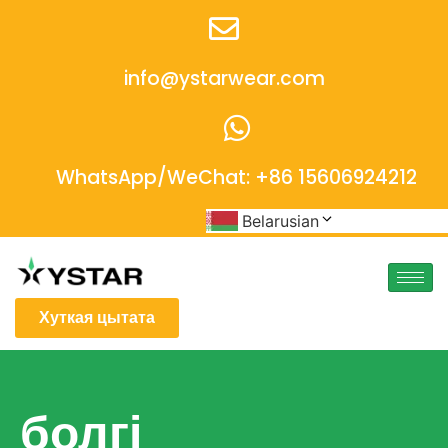
info@ystarwear.com
WhatsApp/WeChat: +86 15606924212
Belarusian
Хуткая цытата
болгі