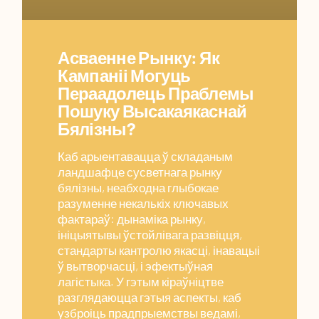
Асваенне Рынку: Як
Кампаніі Могуць
Пераадолець Праблемы
Пошуку Высакаякаснай
Бялізны?
Каб арыентавацца ў складаным
ландшафце сусветнага рынку
бялізны, неабходна глыбокае
разуменне некалькіх ключавых
фактараў: дынаміка рынку,
ініцыятывы ўстойлівага развіцця,
стандарты кантролю якасці, інавацыі
ў вытворчасці, і эфектыўная
лагістыка. У гэтым кіраўніцтве
разглядаюцца гэтыя аспекты, каб
узброіць прадпрыемствы ведамі,