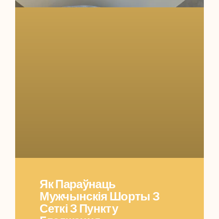
Як Параўнаць
Мужчынскія Шорты З
Сеткі З Пункту