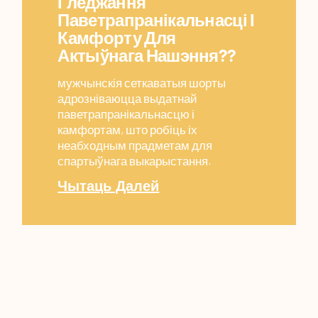
Гледжання
Паветрапранікальнасці І
Камфорту Для
Актыўнага Нашэння??
мужчынскія сеткаватыя шорты
адрозніваюцца выдатнай
паветрапранікальнасцю і
камфортам, што робіць іх
неабходным прадметам для
спартыўнага выкарыстання.
Чытаць Далей