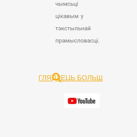
чымсьці
цікавым у
тэкстыльнай
прамысловасці.
ГЛЯДЗЕЦЬ БОЛЬШ