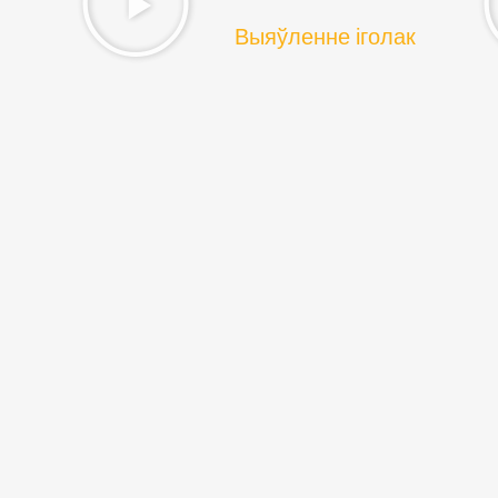
Выяўленне іголак