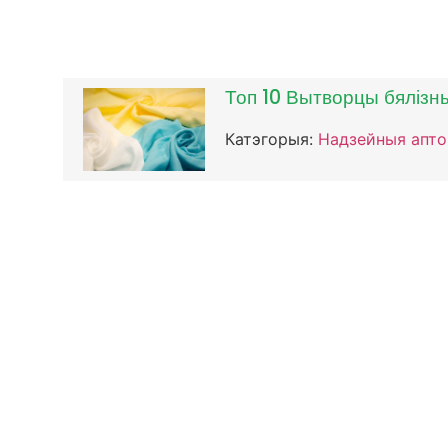
Топ 10 Вытворцы бялізны
Катэгорыя:
Надзейныя апт