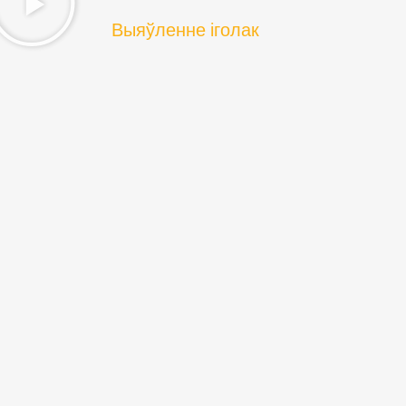
Выяўленне іголак