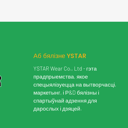
Аб бялізне YSTAR
YSTAR Wear Co., Ltd - гэта
прадпрыемства, якое
спецыялізуецца на вытворчасці,
маркетынг, і Р&D бялізны і
спартыўнай адзення для
дарослых і дзяцей.