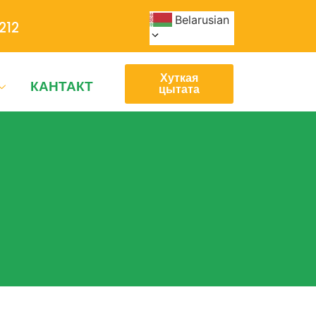
Belarusian
212
Хуткая
КАНТАКТ
цытата