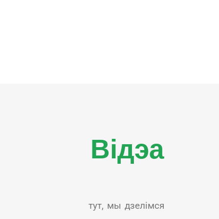
Відэа
тут, мы дзелімся