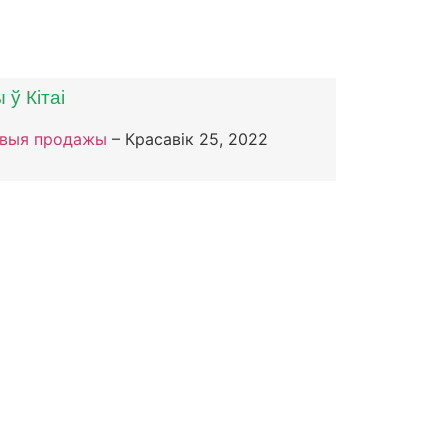
 ў Кітаі
овыя продажы
–
Красавік 25, 2022