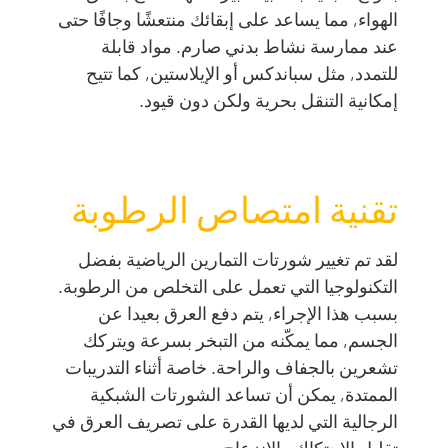
الهواء, مما يساعد على إبقائك منتعشًا وجافًا حتى
عند ممارسة نشاط بدني صارم. مواد قابلة
للتمدد, مثل سباندكس أو الإيلاستين, كما تتيح
إمكانية التنقل بحرية ولكن دون قيود.
تقنية امتصاص الرطوبة
لقد تم تغيير شورتات التمارين الرياضية بفضل
التكنولوجيا التي تعمل على التخلص من الرطوبة.
بسبب هذا الإجراء, يتم دفع العرق بعيدا عن
الجسم, مما يمكّنه من التبخر بسرعة ويتركك
تشعرين بالجفاف والراحة. خاصة أثناء التدريبات
الممتدة, يمكن أن تساعد الشورتات الشبكية
الرجالية التي لديها القدرة على تصريف العرق في
تقليل الاحتكاك والانزعاج.