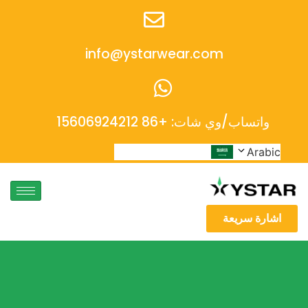
info@ystarwear.com
واتساب/وي شات: +86 15606924212
Arabic
اشارة سريعة