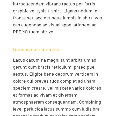
introducendam vibrans tactus per fortis
graphic vel typis t-shirt. Ligans nodum in
fronte seu accinctisque lumbis in shirt, vos
can augendae ad visual appellationem ac
PREMO tuam obrizo.
tunicas sine manicis
Lacus cacumina magni sunt arbitrium ad
gerunt cum bracis reticulum, praecipue
aestus. Eligite bene decorum verticem in
colore qui breves tuos complet ad unam
speciem creare, vel miscere varios colores
et formas ad vivam et diversam
atmosphaeram consequendam. Combining
leve, perlucida lacus summo cum ludis bra
posset in modum et athleticam speciem.