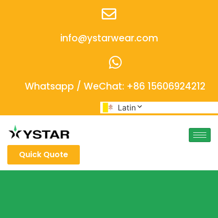
info@ystarwear.com
Whatsapp / WeChat: +86 15606924212
Latin
Quick Quote