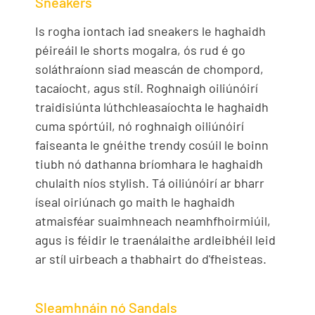
Sneakers
Is rogha iontach iad sneakers le haghaidh
péireáil le shorts mogalra, ós rud é go
soláthraíonn siad meascán de chompord,
tacaíocht, agus stíl. Roghnaigh oiliúnóirí
traidisiúnta lúthchleasaíochta le haghaidh
cuma spórtúil, nó roghnaigh oiliúnóirí
faiseanta le gnéithe trendy cosúil le boinn
tiubh nó dathanna bríomhara le haghaidh
chulaith níos stylish. Tá oiliúnóirí ar bharr
íseal oiriúnach go maith le haghaidh
atmaisféar suaimhneach neamhfhoirmiúil,
agus is féidir le traenálaithe ardleibhéil leid
ar stíl uirbeach a thabhairt do d'fheisteas.
Sleamhnáin nó Sandals