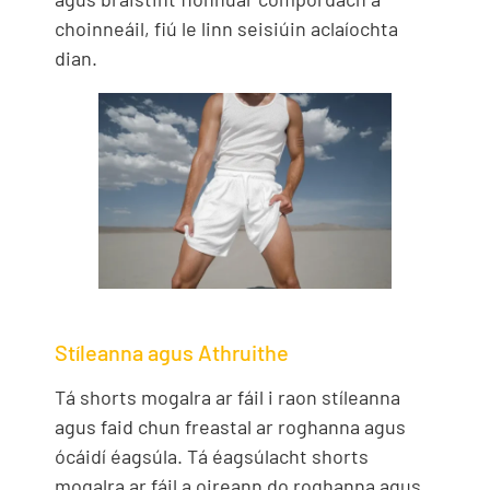
choinneáil, fiú le linn seisiúin aclaíochta
dian.
Stíleanna agus Athruithe
Tá shorts mogalra ar fáil i raon stíleanna
agus faid chun freastal ar roghanna agus
ócáidí éagsúla. Tá éagsúlacht shorts
mogalra ar fáil a oireann do roghanna agus