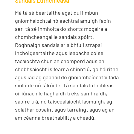
Sandals Lúthchleasa
Má tá sé beartaithe agat dul i mbun
gníomhaíochtaí nó eachtraí amuigh faoin
aer, tá sé inmholta do shorts mogalra a
chomhcheangal le sandals spóirt.
Roghnaigh sandals ar a bhfuil strapaí
inchoigeartaithe agus leapacha coise
tacaíochta chun an chompord agus an
chobhsaíocht is fearr a chinntiú, go háirithe
agus iad ag gabháil do ghníomhaíochtaí fada
siúlóide nó fálróide. Tá sandals lúthchleas
oiriúnach le haghaidh treks samhraidh,
saoire trá, nó taiscéalaíocht lasmuigh, ag
soláthar cosaint agus tarraingt agus ag an
am céanna breathability a cheadú.