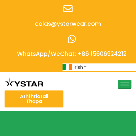
eolas@ystarwear.com
WhatsApp/WeChat: +86 15606924212
Irish
Athfhriotail
Thapa