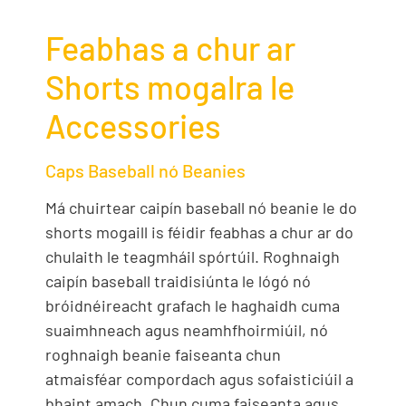
Feabhas a chur ar
Shorts mogalra le
Accessories
Caps Baseball nó Beanies
Má chuirtear caipín baseball nó beanie le do
shorts mogaill is féidir feabhas a chur ar do
chulaith le teagmháil spórtúil. Roghnaigh
caipín baseball traidisiúnta le lógó nó
bróidnéireacht grafach le haghaidh cuma
suaimhneach agus neamhfhoirmiúil, nó
roghnaigh beanie faiseanta chun
atmaisféar compordach agus sofaisticiúil a
bhaint amach. Chun cuma faiseanta agus