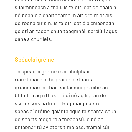
suaimhneach a fháil, is féidir leat do chaipín
nó beanie a chaitheamh in áit droim ar ais.
de rogha air sin, is féidir leat é a chlaonadh
go dtí an taobh chun teagmháil spraíúil agus
dána a chur leis.
Spéaclaí gréine
Tá spéaclaí gréine mar chúlpháirtí
riachtanach le haghaidh laethanta
grianmhara a chaitear lasmuigh, cibé an
bhfuil tú ag rith earráidí nó ag ligean do
scíthe cois na linne. Roghnaigh péire
spéaclaí gréine galánta agus faiseanta chun
do shorts mogalra a fheabhsú, cibé an
bhfabhar tú aviators timeless, frámaí súl