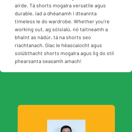
airde. Tá shorts mogalra versatile agus
durable, iad a dhéanamh i dteannta
timeless le do wardrobe.
Whether you’re
working out
, ag sóisialú, nó taitneamh a
bhaint as nádúr, tá na shorts seo
riachtanach. Glac le héascaíocht agus
solúbthacht shorts mogalra agus lig do stíl
phearsanta seasamh amach!