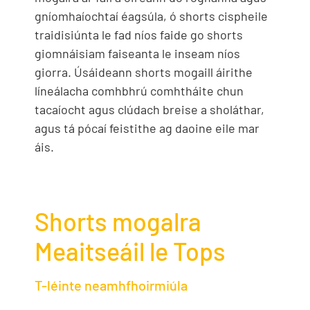
gníomhaíochtaí éagsúla, ó shorts cispheile
traidisiúnta le fad níos faide go shorts
giomnáisiam faiseanta le inseam níos
giorra. Úsáideann shorts mogaill áirithe
líneálacha comhbhrú comhtháite chun
tacaíocht agus clúdach breise a sholáthar,
agus tá pócaí feistithe ag daoine eile mar
áis.
Shorts mogalra
Meaitseáil le Tops
T-léinte neamhfhoirmiúla