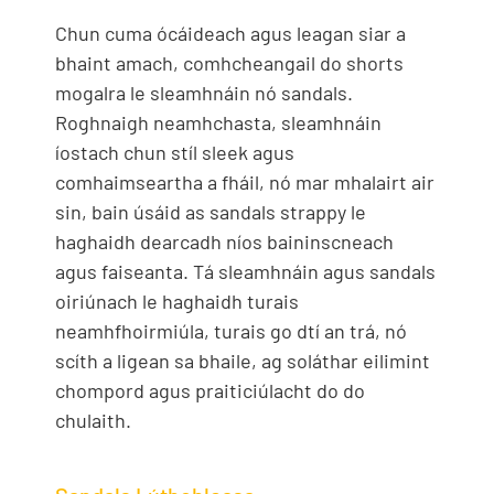
Chun cuma ócáideach agus leagan siar a
bhaint amach, comhcheangail do shorts
mogalra le sleamhnáin nó sandals.
Roghnaigh neamhchasta, sleamhnáin
íostach chun stíl sleek agus
comhaimseartha a fháil, nó mar mhalairt air
sin, bain úsáid as sandals strappy le
haghaidh dearcadh níos baininscneach
agus faiseanta. Tá sleamhnáin agus sandals
oiriúnach le haghaidh turais
neamhfhoirmiúla, turais go dtí an trá, nó
scíth a ligean sa bhaile, ag soláthar eilimint
chompord agus praiticiúlacht do do
chulaith.