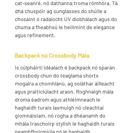
cat-seanré, nó dathanna troma rómhóra. Tá
dhá chuspóir ag sunglasses do shúile a
chosaint ó radaíocht UV díobhálach agus do
chuma a fheabhsú le heilimint de elegance
agus refinement.
Backpack nó Crossbody Mála
Is cúlpháirtí idéalach é backpack nó sparán
crossbody chun do teaglama shorts
mogalra a chomhlánú, ag soláthar áilleacht
agus praiticiúlacht araon. Roghnaigh mála
droma éadrom agus athléimneach le
haghaidh turais lasmuigh nó cleachtaí
giomnáisiam, nó rogha a dhéanamh do
mhála traschoirp stylish le haghaidh turais
neamhfhoirmiúla nó le haghaidh