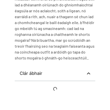
iad a dhéanamh oiriúnach do ghníomhaíochtaí
éagsúla ar nós aclaíocht, scíth a ligean, nó
earráidí a rith. ach, nuair a thagann sé chun iad
a chomhcheangal le baill éadaigh eile, b'fhéidir
go mbeidh tú ag smaoineamh: cad iad na
roghanna oiriúnacha a chaitheamh le shorts
mogalra? Ná bí buartha, mar go scrúdóidh an
treoir fhairsing seo na teaglaim faiseanta agus
na coincheapa outfit a ardóidh go tapa do
shorts mogalra ó ghnáth-go heisceachtúil..
Clár ábhair