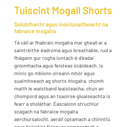
Tuiscint Mogall Shorts
Solúbthacht agus inoiriúnaitheacht na
fabraice mogalra
Tá cáil ar fhabraic mogalra mar gheall ar a
saintréithe éadroma agus breathable, rud a
fhágann gur rogha iontach é d'éadaí
gníomhacha agus feisteas ócáideach. Is
minic go mbíonn oireann mhór agus
suaimhneach ag shorts mogalra, chomh
maith le waistband leaisteacha, chun an
chompord agus an tsaoirse gluaiseachta is
fearr a sholáthar. Éascaíonn struchtúr
scagach na fabraice mogalra
aerchúrsaíocht, aeráil optamach a chinntiú
agus braistint fionnuar compordach a