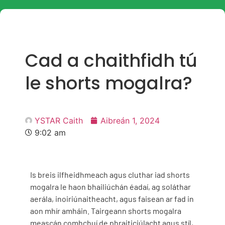
Cad a chaithfidh tú
le shorts mogalra?
YSTAR Caith
Aibreán 1, 2024
9:02 am
Is breis ilfheidhmeach agus cluthar iad shorts
mogalra le haon bhailiúchán éadaí, ag soláthar
aerála, inoiriúnaitheacht, agus faisean ar fad in
aon mhír amháin. Tairgeann shorts mogalra
meascán comhchuí de phraiticiúlacht agus stíl,