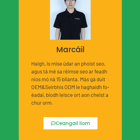
Marcáil
Haigh, Is mise údar an phoist seo,
agus tá mé sa réimse seo ar feadh
níos mó ná 15 blianta. Más gá duit
OEM&Seirbhís ODM le haghaidh fo-
éadaí, bíodh leisce ort aon cheist a
chur orm.
Ceangail liom