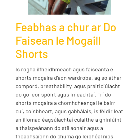
Feabhas a chur ar Do
Faisean le Mogaill
Shorts
Is rogha ilfheidhmeach agus faiseanta é
shorts mogalra d'aon wardrobe, ag soláthar
compord, breathability, agus praiticiúlacht
do go leor spóirt agus imeachtaí. Trí do
shorts mogalra a chomhcheangal le bairr
cuí, coisbheart, agus gabhálais, is féidir leat
an iliomad éagsúlachtaí culaithe a ghiniúint
a thaispeánann do stíl aonair agus a
fheabhsaíonn do chuma go leibhéal níos