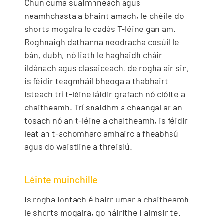
Chun cuma suaimhneach agus
neamhchasta a bhaint amach, le chéile do
shorts mogalra le cadás T-léine gan am.
Roghnaigh dathanna neodracha cosúil le
bán, dubh, nó liath le haghaidh cháir
ildánach agus clasaiceach. de rogha air sin,
is féidir teagmháil bheoga a thabhairt
isteach trí t-léine láidir grafach nó clóite a
chaitheamh. Trí snaidhm a cheangal ar an
tosach nó an t-léine a chaitheamh, is féidir
leat an t-achomharc amhairc a fheabhsú
agus do waistline a threisiú.
Léinte muinchille
Is rogha iontach é bairr umar a chaitheamh
le shorts mogalra, go háirithe i aimsir te.