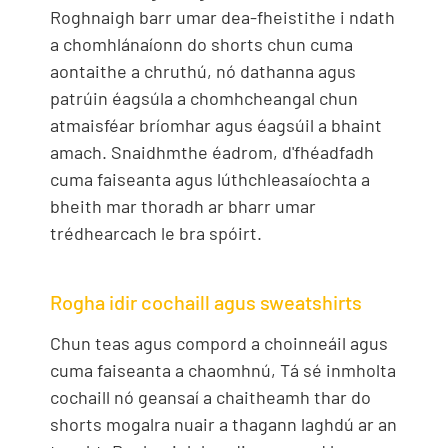
Roghnaigh barr umar dea-fheistithe i ndath
a chomhlánaíonn do shorts chun cuma
aontaithe a chruthú, nó dathanna agus
patrúin éagsúla a chomhcheangal chun
atmaisféar bríomhar agus éagsúil a bhaint
amach. Snaidhmthe éadrom, d'fhéadfadh
cuma faiseanta agus lúthchleasaíochta a
bheith mar thoradh ar bharr umar
trédhearcach le bra spóirt.
Rogha idir cochaill agus sweatshirts
Chun teas agus compord a choinneáil agus
cuma faiseanta a chaomhnú, Tá sé inmholta
cochaill nó geansaí a chaitheamh thar do
shorts mogalra nuair a thagann laghdú ar an