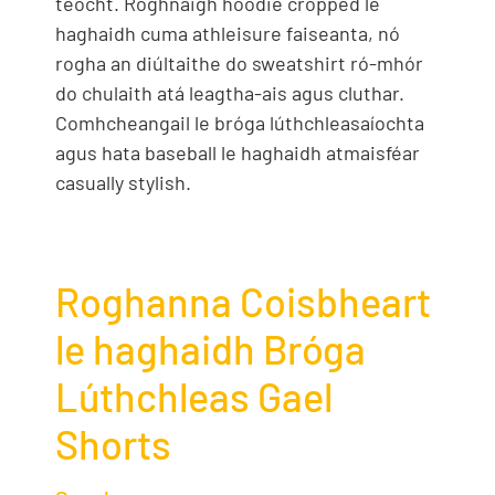
teocht. Roghnaigh hoodie cropped le
haghaidh cuma athleisure faiseanta, nó
rogha an diúltaithe do sweatshirt ró-mhór
do chulaith atá leagtha-ais agus cluthar.
Comhcheangail le bróga lúthchleasaíochta
agus hata baseball le haghaidh atmaisféar
casually stylish.
Roghanna Coisbheart
le haghaidh Bróga
Lúthchleas Gael
Shorts