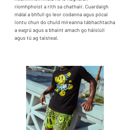
ríomhphoist a rith sa chathair. Cuardaigh
málaí a bhfuil go leor codanna agus pócaí
iontu chun do chuid míreanna tábhachtacha
a eagrú agus a bhaint amach go háisiúil
agus tú ag taisteal.