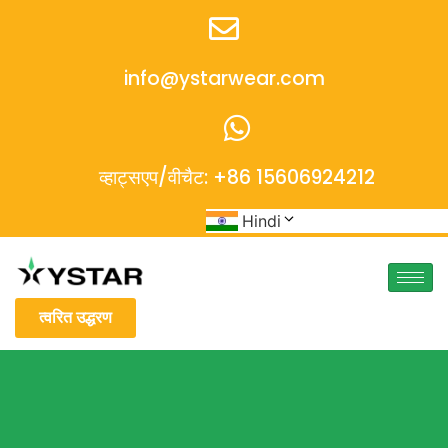
info@ystarwear.com
व्हाट्सएप/वीचैट: +86 15606924212
Hindi
त्वरित उद्धरण