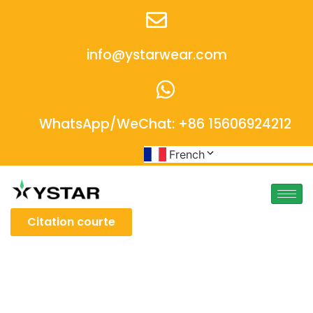
info@ystarwear.com
WhatsApp/WeChat: +86 15606924212
French
Citation courte