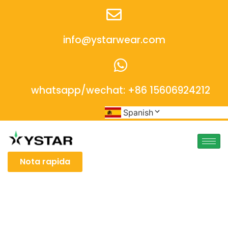
info@ystarwear.com
whatsapp/wechat: +86 15606924212
Spanish
Nota rapida