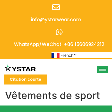
info@ystarwear.com
WhatsApp/WeChat: +86 15606924212
French
Citation courte
Vêtements de sport